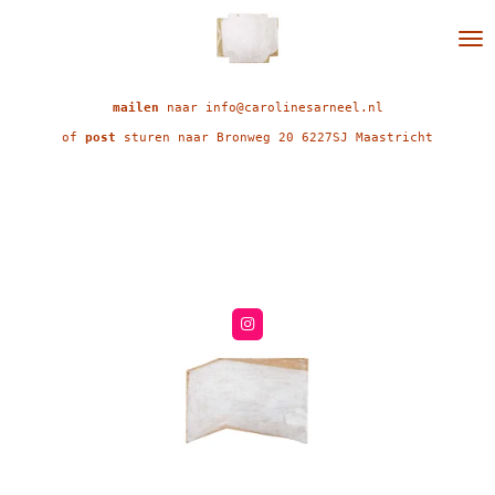
Ga
direct
naar
de
hoofdinhoud
mailen
naar info@carolinesarneel.nl
of
post
sturen naar Bronweg 20 6227SJ Maastricht
I
n
s
t
a
g
r
a
m